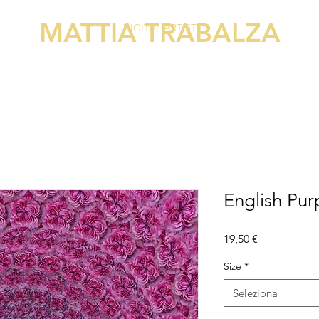
MATTIA TRABALZA
DIGITAL ARTIST
English Pur
Prezzo
19,50 €
Size
*
Seleziona