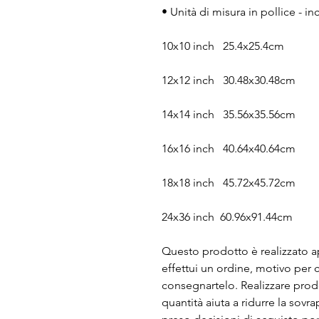
• Unità di misura in pollice - in
10x10 inch   25.4x25.4cm
12x12 inch   30.48x30.48cm
14x14 inch   35.56x35.56cm
16x16 inch   40.64x40.64cm
18x18 inch   45.72x45.72cm
24x36 inch  60.96x91.44cm
Questo prodotto è realizzato 
effettui un ordine, motivo per 
consegnartelo. Realizzare prodot
quantità aiuta a ridurre la sovr