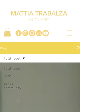
MATTIA TRABALZA
DIGITAL ARTIST
Blog
Tutti i post
Tutti i post
Inizia
La tua
community