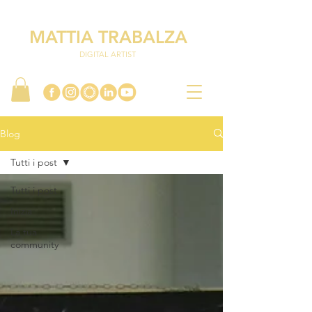
MATTIA TRABALZA
DIGITAL ARTIST
Blog
Tutti i post
Tutti i post
Inizia
La tua
community