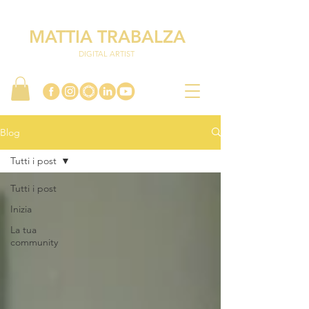
MATTIA TRABALZA
DIGITAL ARTIST
Blog
Tutti i post
Tutti i post
Inizia
La tua
community