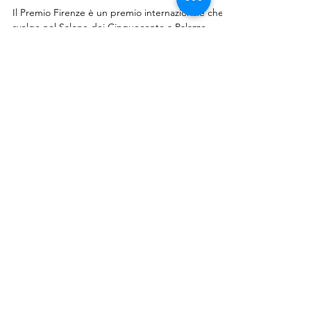
Vincitore "Giovani" Premio
FIRENZE -2021
Il Premio Firenze è un premio internazionale che si
svolge nel Salone dei Cinquecento a Palazzo
Vecchio a Firenze. Ho partecipato alla...